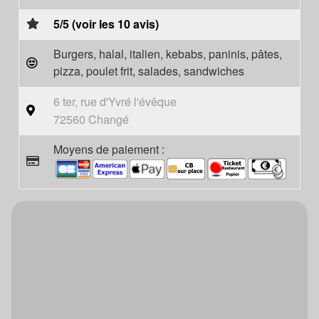
5/5 (voir les 10 avis)
Burgers, halal, italien, kebabs, paninis, pâtes,
pizza, poulet frit, salades, sandwiches
6 ter, rue d'Yvré l'évêque
72560 Changé
Moyens de paiement :