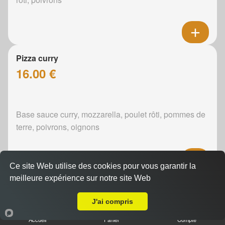
Pizza curry
16.00 €
Base sauce curry, mozzarella, poulet rôti, pommes de
terre, poivrons, oignons
Ce site Web utilise des cookies pour vous garantir la
meilleure expérience sur notre site Web
Pizza boursin
A Emporter sur Souillé
16.00 €
J'ai compris
Accueil
Panier
Compte