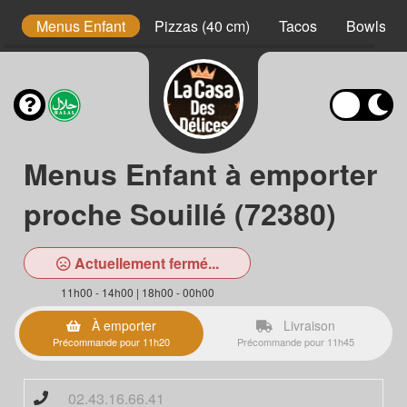
s
Menus Enfant
Pizzas (40 cm)
Tacos
Bowls
Menus Enfant à emporter
proche Souillé (72380)
Actuellement fermé...
11h00 - 14h00 | 18h00 - 00h00
À emporter
Livraison
Précommande pour 11h20
Précommande pour 11h45
02.43.16.66.41