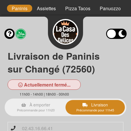
ns
Paninis
Assiettes
Pizza Tacos
Panuozzo
Livraison de Paninis
sur Changé (72560)
Actuellement fermé...
11h00 - 14h00 | 18h00 - 00h00
À emporter
Livraison
Précommande pour 11h20
Précommande pour 11h45
02.43.16.66.41