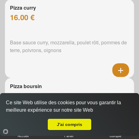
Pizza curry
16.00 €
Base sauce curry, mozzarella, poulet rôti, pommes de
terre, poivrons, oignons
Pizza boursin
16.00 €
Ce site Web utilise des cookies pour vous garantir la
meilleure expérience sur notre site Web
Livraison sur Changé
Boursin, mozzarella, poulet rôti, pommes de terre,
J'ai compris
oignons
Accueil
Panier
Compte