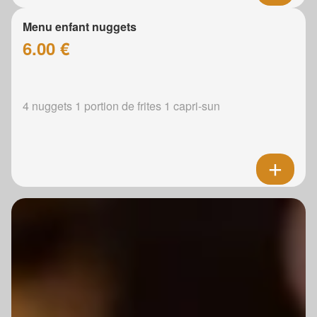
Menu enfant nuggets
6.00 €
4 nuggets 1 portion de frites 1 capri-sun