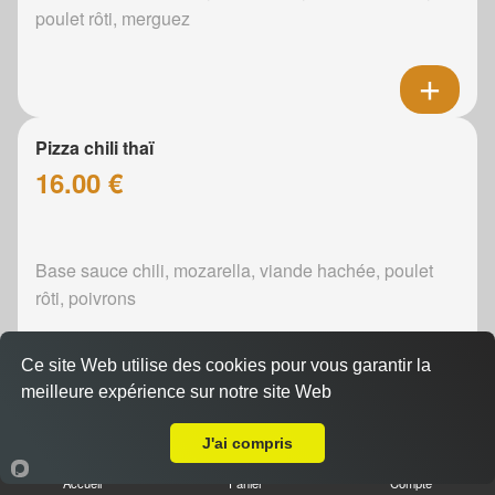
poulet rôti, merguez
Pizza chili thaï
16.00 €
Base sauce chili, mozarella, viande hachée, poulet
rôti, poivrons
Ce site Web utilise des cookies pour vous garantir la
meilleure expérience sur notre site Web
Livraison sur Changé
Pizza curry
J'ai compris
16.00 €
Accueil
Panier
Compte