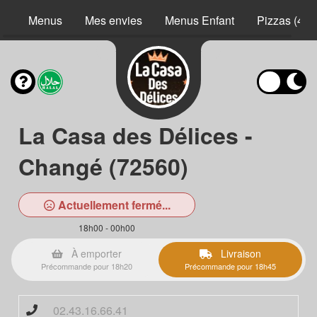
Menus
Mes envies
Menus Enfant
Pizzas (40 
La Casa des Délices -
Changé (72560)
Actuellement fermé...
18h00 - 00h00
À emporter
Livraison
Précommande pour 18h20
Précommande pour 18h45
02.43.16.66.41