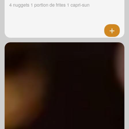
4 nuggets 1 portion de frites 1 capri-sun