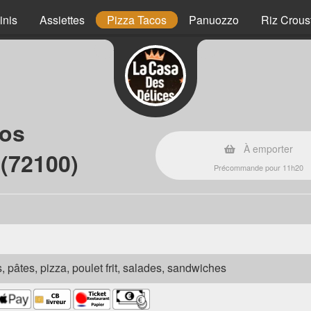
inis
Assiettes
Pizza Tacos
Panuozzo
Riz Crous
cos
À emporter
(72100)
Précommande pour 11h20
s, pâtes, pizza, poulet frit, salades, sandwiches