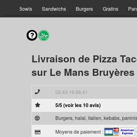
acos
Bowls
Sandwichs
Burgers
Gratins
Pan
Livraison de Pizza Ta
sur Le Mans Bruyères 
02.43.16.66.41
5/5 (voir les 10 avis)
Burgers, halal, italien, kebabs, panini
Moyens de paiement :