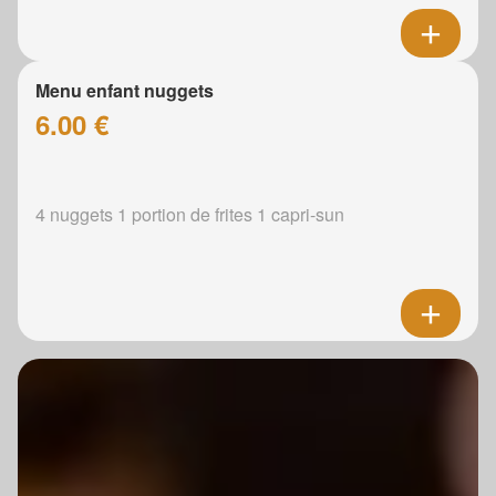
Menu enfant nuggets
6.00 €
4 nuggets 1 portion de frites 1 capri-sun