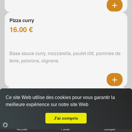
Pizza curry
16.00 €
Base sauce curry, mozzarella, poulet rôti, pommes de
terre, poivrons, oignons
Pizza boursin
Ce site Web utilise des cookies pour vous garantir la
16.00 €
meilleure expérience sur notre site Web
Livraison sur Le Mans Cité des Pins
J'ai compris
Boursin, mozzarella, poulet rôti, pommes de terre,
Accueil
Panier
Compte