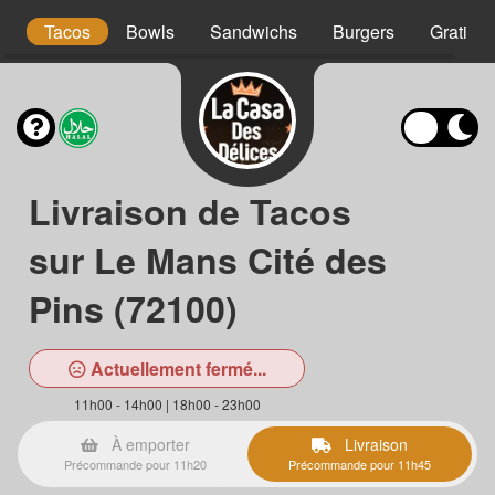
m)
Tacos
Bowls
Sandwichs
Burgers
Gratins
Livraison de Tacos
sur Le Mans Cité des
Pins (72100)
Actuellement fermé...
11h00 - 14h00 | 18h00 - 23h00
À emporter
Livraison
Précommande pour 11h20
Précommande pour 11h45