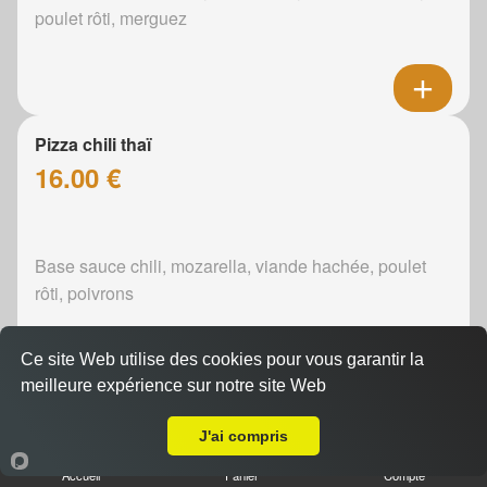
poulet rôti, merguez
Pizza chili thaï
16.00 €
Base sauce chili, mozarella, viande hachée, poulet
rôti, poivrons
Ce site Web utilise des cookies pour vous garantir la
meilleure expérience sur notre site Web
Livraison sur Le Mans Fontenelles
Pizza curry
J'ai compris
16.00 €
Accueil
Panier
Compte