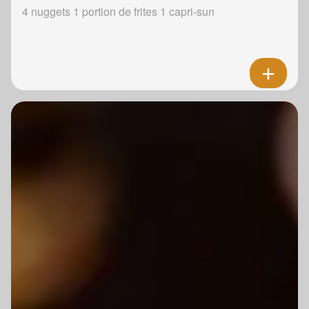
4 nuggets 1 portion de frites 1 capri-sun