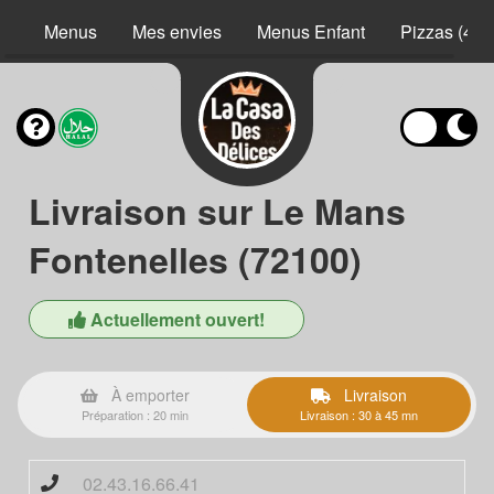
Menus
Mes envies
Menus Enfant
Pizzas (40 
Livraison sur Le Mans
Fontenelles (72100)
Actuellement ouvert!
À emporter
Livraison
Préparation : 20 min
Livraison : 30 à 45 mn
02.43.16.66.41