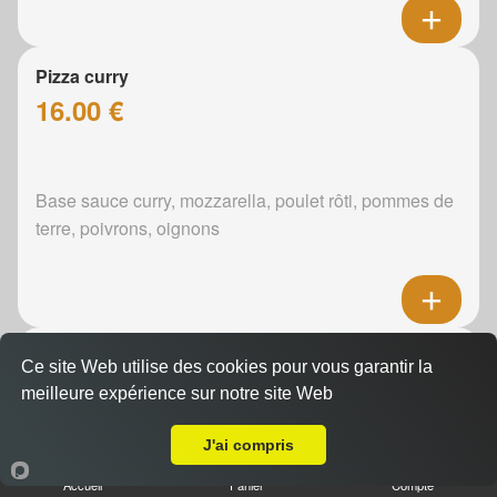
Pizza curry
16.00 €
Base sauce curry, mozzarella, poulet rôti, pommes de
terre, poivrons, oignons
Pizza boursin
Ce site Web utilise des cookies pour vous garantir la
16.00 €
meilleure expérience sur notre site Web
Livraison sur Le Mans Fontenelles
J'ai compris
Boursin, mozzarella, poulet rôti, pommes de terre,
Accueil
Panier
Compte