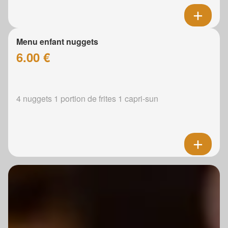
Menu enfant nuggets
6.00 €
4 nuggets 1 portion de frites 1 capri-sun