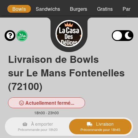
s
Bowls
Sandwichs
Burgers
Gratins
Panini
Livraison de Bowls
sur Le Mans Fontenelles
(72100)
Actuellement fermé...
18h00 - 23h00
À emporter
Livraison
Précommande pour 18h20
Précommande pour 18h45