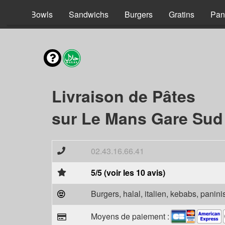
acos
Bowls
Sandwichs
Burgers
Gratins
Pan
Livraison de Pâtes
sur Le Mans Gare Sud
02.43.16.66.41
5/5 (voir les 10 avis)
Burgers, halal, italien, kebabs, panini
Moyens de paiement :