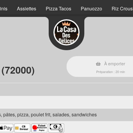
inis
Assiettes
Pizza Tacos
Panuozzo
Riz Crous
À emporter
 (72000)
Préparation : 20 min
s, pâtes, pizza, poulet frit, salades, sandwiches