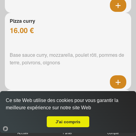
Pizza curry
16.00 €
Base sauce curry, mozzarella, poulet rôti, pommes de
terre, poivrons, oignons
Pizza boursin
Ce site Web utilise des cookies pour vous garantir la
16.00 €
meilleure expérience sur notre site Web
Livraison sur Le Mans Jean Jaurès
J'ai compris
Boursin, mozzarella, poulet rôti, pommes de terre,
Accueil
Panier
Compte