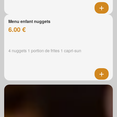
Menu enfant nuggets
6.00 €
4 nuggets 1 portion de frites 1 capri-sun