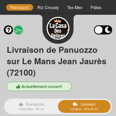
os
Panuozzo
Riz Crousty
Tex Mex
Pâtes
Des
Livraison de Panuozzo
sur Le Mans Jean Jaurès
(72100)
Actuellement ouvert!
À emporter
Livraison
Préparation : 20 min
Livraison : 30 à 45 mn