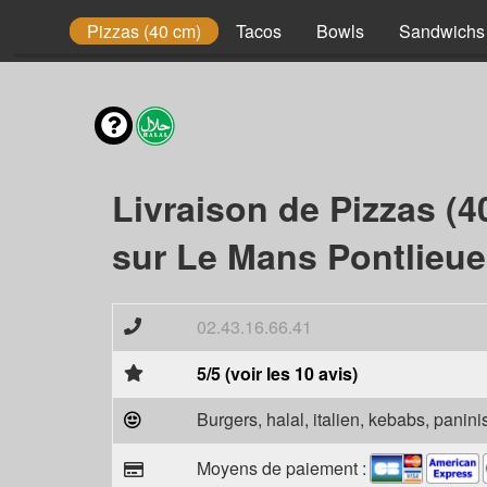
Enfant
Pizzas (40 cm)
Tacos
Bowls
Sandwichs
Livraison de Pizzas (4
sur Le Mans Pontlieue
02.43.16.66.41
5/5 (voir les 10 avis)
Burgers, halal, italien, kebabs, panini
Moyens de paiement :