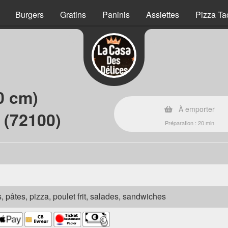
Burgers
Gratins
Paninis
Assiettes
Pizza Ta
0 cm)
À emporter
 (72100)
Préparation : 20 min
s, pâtes, pizza, poulet frit, salades, sandwiches