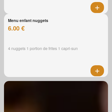
Menu enfant nuggets
6.00 €
4 nuggets 1 portion de frites 1 capri-sun