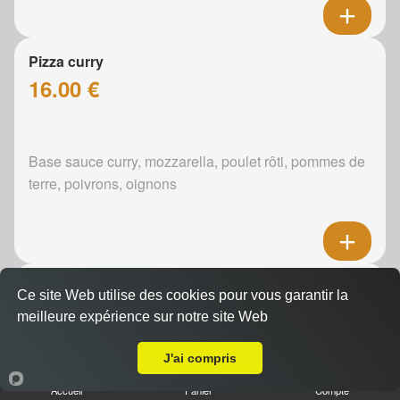
Pizza curry
16.00 €
Base sauce curry, mozzarella, poulet rôti, pommes de
terre, poivrons, oignons
Pizza boursin
Ce site Web utilise des cookies pour vous garantir la
16.00 €
meilleure expérience sur notre site Web
Livraison sur Le Mans Riffaudières
J'ai compris
Boursin, mozzarella, poulet rôti, pommes de terre,
Accueil
Panier
Compte