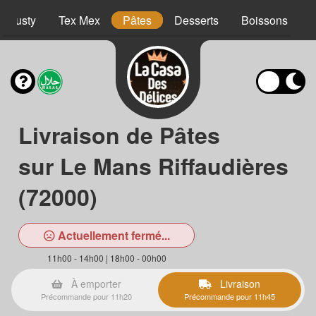
Crousty
Tex Mex
Pâtes
Desserts
Boissons
Livraison de Pâtes
sur Le Mans Riffaudières
(72000)
Actuellement fermé...
11h00 - 14h00 | 18h00 - 00h00
À emporter
Livraison
Précommande pour 11h20
Précommande pour 11h45