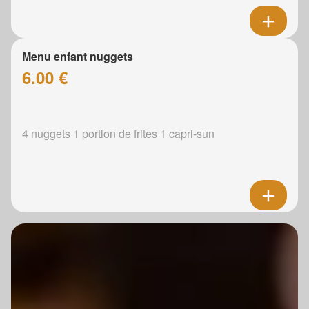
Menu enfant nuggets
6.00 €
4 nuggets 1 portion de frites 1 capri-sun