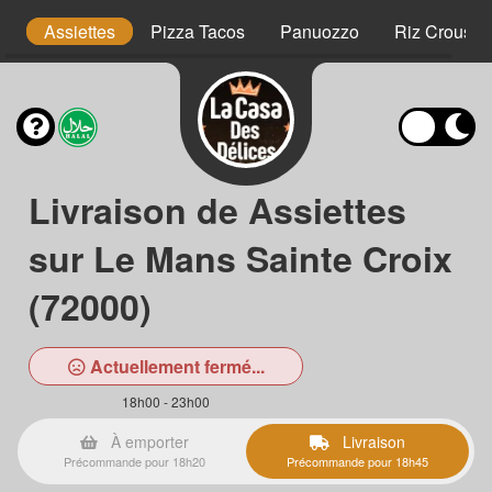
is
Assiettes
Pizza Tacos
Panuozzo
Riz Crousty
Livraison de Assiettes
sur Le Mans Sainte Croix
(72000)
Actuellement fermé...
18h00 - 23h00
À emporter
Livraison
Précommande pour 18h20
Précommande pour 18h45