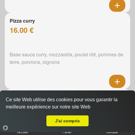
Pizza curry
16.00 €
Base sauce curry, mozzarella, poulet rôti, pommes de
terre, poivrons, oignons
Pizza boursin
Ce site Web utilise des cookies pour vous garantir la
16.00 €
meilleure expérience sur notre site Web
Livraison sur Le Mans Sainte Croix
J'ai compris
Boursin, mozzarella, poulet rôti, pommes de terre,
Accueil
Panier
Compte