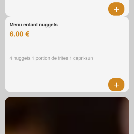
Menu enfant nuggets
6.00 €
4 nuggets 1 portion de frites 1 capri-sun