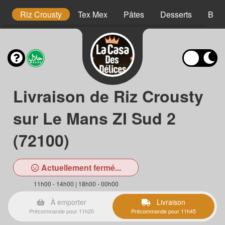
o
Riz Crousty
Tex Mex
Pâtes
Desserts
Bois
Livraison de Riz Crousty
sur Le Mans ZI Sud 2
(72100)
Actuellement fermé...
11h00 - 14h00 | 18h00 - 00h00
À emporter
Livraison
Précommande pour 11h20
Précommande pour 11h45