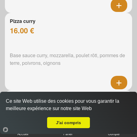
Pizza curry
16.00 €
Base sauce curry, mozzarella, poulet rôti, pommes de
terre, poivrons, oignons
Pizza boursin
Ce site Web utilise des cookies pour vous garantir la
16.00 €
meilleure expérience sur notre site Web
Livraison sur Le Mans ZI Sud 2
J'ai compris
Boursin, mozzarella, poulet rôti, pommes de terre,
Accueil
Panier
Compte