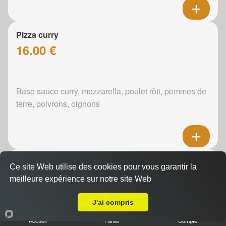
Pizza curry
16.00 €
Base sauce curry, mozzarella, poulet rôti, pommes de
terre, poivrons, oignons
Pizza boursin
Ce site Web utilise des cookies pour vous garantir la
16.00 €
meilleure expérience sur notre site Web
Livraison sur Le Mans Centre
J'ai compris
Boursin, mozzarella, poulet rôti, pommes de terre,
Accueil
Panier
Compte