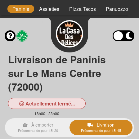
ns
Paninis
Assiettes
Pizza Tacos
Panuozzo
Livraison de Paninis
sur Le Mans Centre
(72000)
Actuellement fermé...
18h00 - 23h00
À emporter
Livraison
Précommande pour 18h20
Précommande pour 18h45