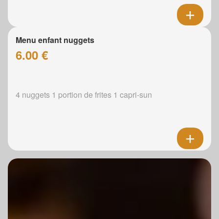
Menu enfant nuggets
6.00 €
4 nuggets 1 portion de frites 1 capri-sun