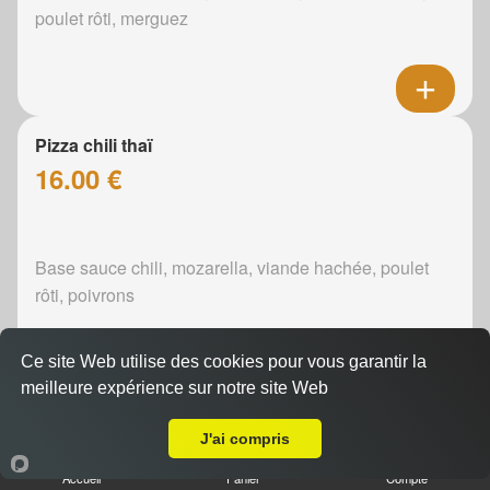
poulet rôti, merguez
Pizza chili thaï
16.00 €
Base sauce chili, mozarella, viande hachée, poulet
rôti, poivrons
Ce site Web utilise des cookies pour vous garantir la
meilleure expérience sur notre site Web
Livraison sur Savigné-l'Évêque
Pizza curry
J'ai compris
16.00 €
Accueil
Panier
Compte