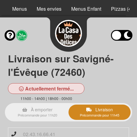
Menus
Mes envies
Menus Enfant
Pizzas (40 
Livraison sur Savigné-
l'Évêque (72460)
Actuellement fermé...
11h00 - 14h00 | 18h00 - 00h00
À emporter
Livraison
Précommande pour 11h20
Précommande pour 11h45
02.43.16.66.41