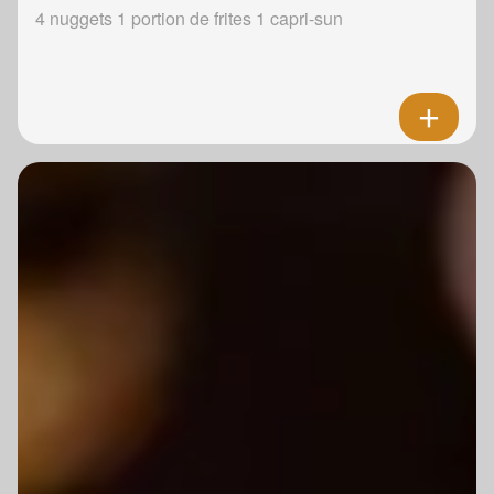
4 nuggets 1 portion de frites 1 capri-sun