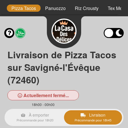
es
Pizza Tacos
Panuozzo
Riz Crousty
Tex Mex
Livraison de Pizza Tacos
sur Savigné-l'Évêque
(72460)
Actuellement fermé...
18h00 - 00h00
À emporter
Livraison
Précommande pour 18h20
Précommande pour 18h45