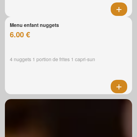
Menu enfant nuggets
6.00 €
4 nuggets 1 portion de frites 1 capri-sun