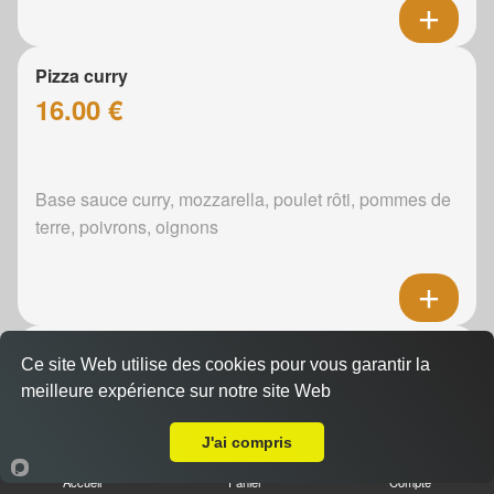
Pizza curry
16.00 €
Base sauce curry, mozzarella, poulet rôti, pommes de
terre, poivrons, oignons
Pizza boursin
Ce site Web utilise des cookies pour vous garantir la
16.00 €
meilleure expérience sur notre site Web
Livraison sur Savigné-l'Évêque
J'ai compris
Boursin, mozzarella, poulet rôti, pommes de terre,
Accueil
Panier
Compte