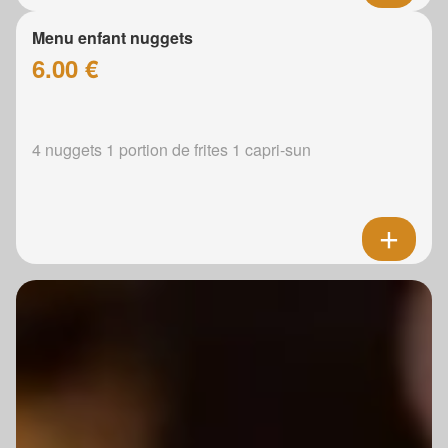
Menu enfant nuggets
6.00 €
4 nuggets 1 portion de frites 1 capri-sun