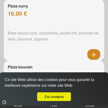
Pizza curry
16.00 €
Base sauce curry, mozzarella, poulet rôti, pommes de
terre, poivrons, oignons
Pizza boursin
16.00 €
Ce site Web utilise des cookies pour vous garantir la
meilleure expérience sur notre site Web
Livraison sur Teloché
Boursin, mozzarella, poulet rôti, pommes de terre,
J'ai compris
oignons
Accueil
Panier
Compte