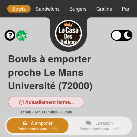
s
Bowls
Sandwichs
Burgers
Gratins
Panini
Bowls à emporter
proche Le Mans
Université (72000)
Actuellement fermé...
11h00 - 14h00 | 18h00 - 00h00
À emporter
Livraison
Précommande pour 11h20
Précommande pour 11h45