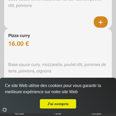
rôti, poivrons
Pizza curry
16.00 €
Base sauce curry, mozzarella, poulet rôti, pommes de
terre, poivrons, oignons
Ce site Web utilise des cookies pour vous garantir la
meilleure expérience sur notre site Web
A Emporter sur Le Mans Université
Pizza boursin
J'ai compris
16.00 €
Accueil
Panier
Compte