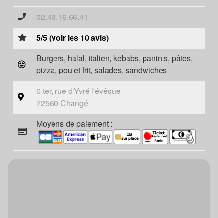
02.43.16.66.41
5/5 (voir les 10 avis)
Burgers, halal, italien, kebabs, paninis, pâtes,
pizza, poulet frit, salades, sandwiches
6 ter, rue d'Yvré l'évêque
72560 Changé
Moyens de paiement :