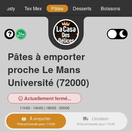
Crousty
Tex Mex
Pâtes
Desserts
Boissons
Pâtes à emporter
proche Le Mans
Université (72000)
Actuellement fermé...
11h00 - 14h00 | 18h00 - 00h00
À emporter
Livraison
Précommande pour 11h20
Précommande pour 11h45