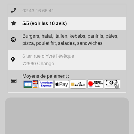
02.43.16.66.41
5/5 (voir les 10 avis)
Burgers, halal, italien, kebabs, paninis, pâtes,
pizza, poulet frit, salades, sandwiches
6 ter, rue d'Yvré l'évêque
72560 Changé
Moyens de paiement :