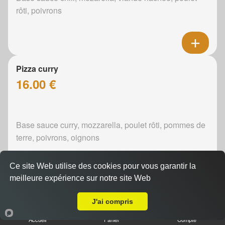
rôti, poivrons
Pizza curry
16.00 €
Base sauce curry, mozzarella, poulet rôti, pommes de
terre, poivrons, oignons
Ce site Web utilise des cookies pour vous garantir la
meilleure expérience sur notre site Web
A Emporter sur Le Mans Université
Pizza boursin
J'ai compris
16.00 €
Accueil
Panier
Compte