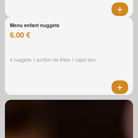
Menu enfant nuggets
6.00 €
4 nuggets 1 portion de frites 1 capri-sun