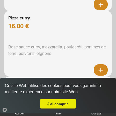
Pizza curry
16.00 €
Base sauce curry, mozzarella, poulet rôti, pommes de
terre, poivrons, oignons
Pizza boursin
Ce site Web utilise des cookies pour vous garantir la
16.00 €
meilleure expérience sur notre site Web
Livraison sur Le Mans Université
J'ai compris
Boursin, mozzarella, poulet rôti, pommes de terre,
Accueil
Panier
Compte