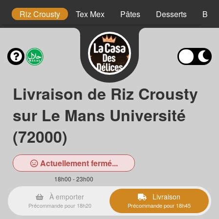
o
Riz Crousty
Tex Mex
Pâtes
Desserts
Bois
Livraison de Riz Crousty
sur Le Mans Université
(72000)
Actuellement fermé...
18h00 - 23h00
À emporter
Livraison
Précommande pour 18h20
Précommande pour 18h45