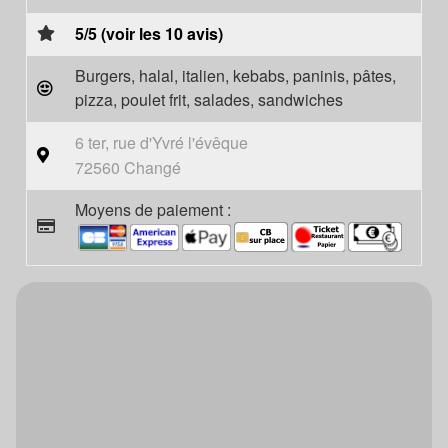
5/5 (voir les 10 avis)
Burgers, halal, italien, kebabs, paninis, pâtes,
pizza, poulet frit, salades, sandwiches
6 ter, rue d'Yvré l'évêque
72560 Changé
Moyens de paiement :