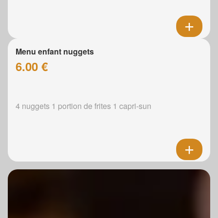
Menu enfant nuggets
6.00 €
4 nuggets 1 portion de frites 1 capri-sun