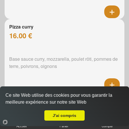
Pizza curry
16.00 €
Base sauce curry, mozzarella, poulet rôti, pommes de
terre, poivrons, oignons
Ce site Web utilise des cookies pour vous garantir la
Pizza boursin
meilleure expérience sur notre site Web
16.00 €
A Emporter sur Pincé
J'ai compris
Accueil
Panier
Compte