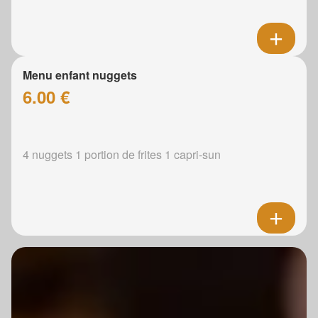
Menu enfant nuggets
6.00 €
4 nuggets 1 portion de frites 1 capri-sun