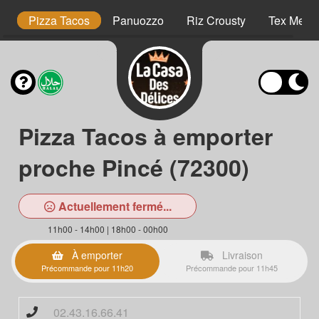
es
Pizza Tacos
Panuozzo
Riz Crousty
Tex Mex
Pizza Tacos à emporter
proche Pincé (72300)
Actuellement fermé...
11h00 - 14h00 | 18h00 - 00h00
À emporter
Livraison
Précommande pour 11h20
Précommande pour 11h45
02.43.16.66.41