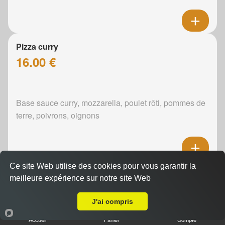
Pizza curry
16.00 €
Base sauce curry, mozzarella, poulet rôti, pommes de
terre, poivrons, oignons
Ce site Web utilise des cookies pour vous garantir la
Pizza boursin
meilleure expérience sur notre site Web
16.00 €
A Emporter sur Pincé
J'ai compris
Accueil
Panier
Compte