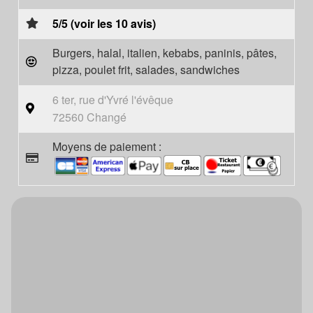
5/5 (voir les 10 avis)
Burgers, halal, italien, kebabs, paninis, pâtes,
pizza, poulet frit, salades, sandwiches
6 ter, rue d'Yvré l'évêque
72560 Changé
Moyens de paiement :