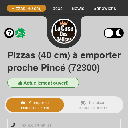
t
Pizzas (40 cm)
Tacos
Bowls
Sandwichs
B
Pizzas (40 cm) à emporter
proche Pincé (72300)
Actuellement ouvert!
À emporter
Livraison
Préparation : 20 min
Livraison : 30 à 45 mn
02.43.16.66.41