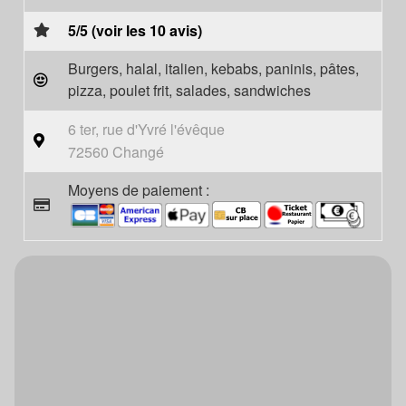
5/5 (voir les 10 avis)
Burgers, halal, italien, kebabs, paninis, pâtes,
pizza, poulet frit, salades, sandwiches
6 ter, rue d'Yvré l'évêque
72560 Changé
Moyens de paiement :