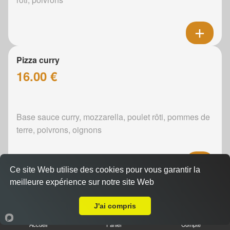
Pizza curry
16.00 €
Base sauce curry, mozzarella, poulet rôti, pommes de
terre, poivrons, oignons
Ce site Web utilise des cookies pour vous garantir la
meilleure expérience sur notre site Web
Pizza boursin
A Emporter sur Pincé
16.00 €
J'ai compris
Accueil
Panier
Compte