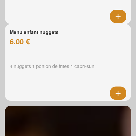
Menu enfant nuggets
6.00 €
4 nuggets 1 portion de frites 1 capri-sun