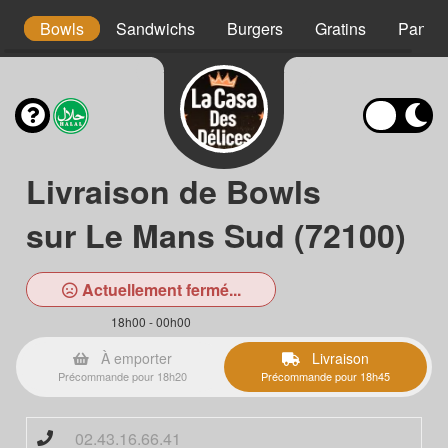
s
Bowls
Sandwichs
Burgers
Gratins
Panini
Livraison de Bowls
sur Le Mans Sud (72100)
Actuellement fermé...
18h00 - 00h00
À emporter
Livraison
Précommande pour 18h20
Précommande pour 18h45
02.43.16.66.41