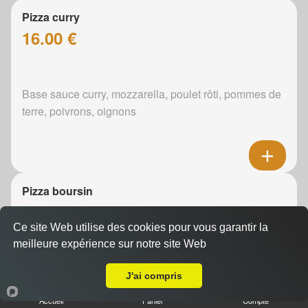
Pizza curry
16.00 €
Base sauce curry, mozzarella, poulet rôti, pommes de
terre, poivrons, oignons
Pizza boursin
16.00 €
Ce site Web utilise des cookies pour vous garantir la
meilleure expérience sur notre site Web
Livraison sur Le Mans Sud
Boursin, mozzarella, poulet rôti, pommes de terre,
J'ai compris
oignons
Accueil
Panier
Compte