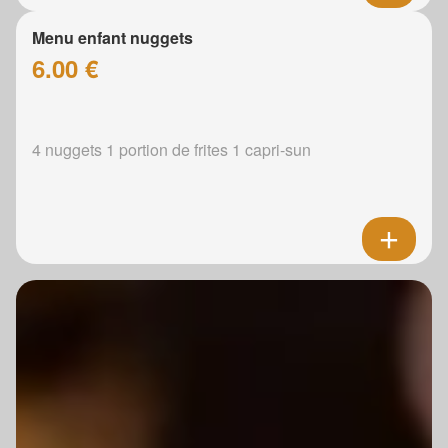
Menu enfant nuggets
6.00 €
4 nuggets 1 portion de frites 1 capri-sun