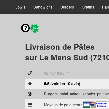
acos
Bowls
Sandwichs
Burgers
Gratins
Pan
Livraison de Pâtes
sur Le Mans Sud (721
02.43.16.66.41
5/5 (voir les 10 avis)
Burgers, halal, italien, kebabs, panini
Moyens de paiement :