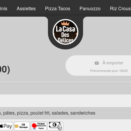
inis
Assiettes
Pizza Tacos
Panuozzo
Riz Crous
À emporter
00)
Précommande pour 18h20
s, pâtes, pizza, poulet frit, salades, sandwiches