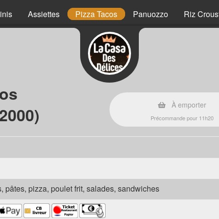
inis
Assiettes
Pizza Tacos
Panuozzo
Riz Crous
cos
À emporter
72000)
Précommande pour 11h20
s, pâtes, pizza, poulet frit, salades, sandwiches