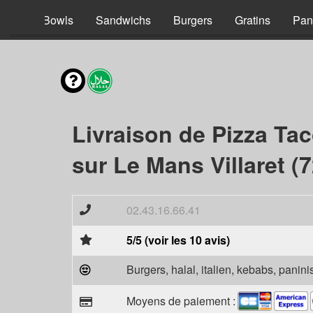
acos
Bowls
Sandwichs
Burgers
Gratins
Pan
Livraison de Pizza Ta
sur Le Mans Villaret (
02.43.16.66.41
5/5 (voir les 10 avis)
Burgers, halal, italien, kebabs, panini
Moyens de paiement :