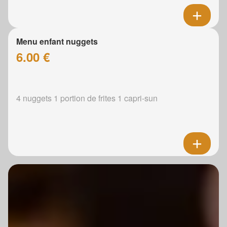
Menu enfant nuggets
6.00 €
4 nuggets 1 portion de frites 1 capri-sun