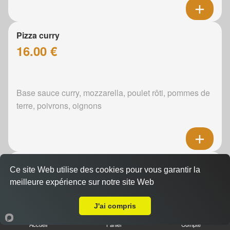
Pizza curry
16.00 €
Base sauce curry, mozzarella, poulet rôti, pommes de
terre, poivrons, oignons
Pizza boursin
Ce site Web utilise des cookies pour vous garantir la
16.00 €
meilleure expérience sur notre site Web
Livraison sur Le Mans Villaret
J'ai compris
Boursin, mozzarella, poulet rôti, pommes de terre,
Accueil
Panier
Compte