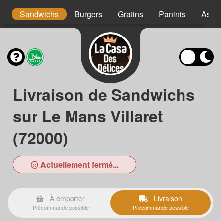
s
Sandwichs
Burgers
Gratins
Paninis
Assie
Livraison de Sandwichs
sur Le Mans Villaret
(72000)
Actuellement fermé...
À emporter
Livraison
Précommande possible
Précommande possible