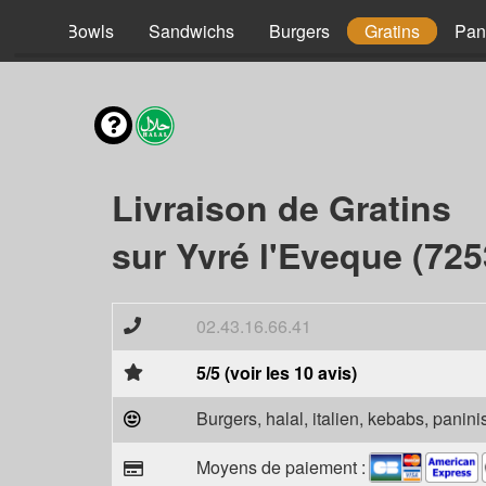
acos
Bowls
Sandwichs
Burgers
Gratins
Pan
Livraison de Gratins
sur Yvré l'Eveque (725
02.43.16.66.41
5/5 (voir les 10 avis)
Burgers, halal, italien, kebabs, panini
Moyens de paiement :