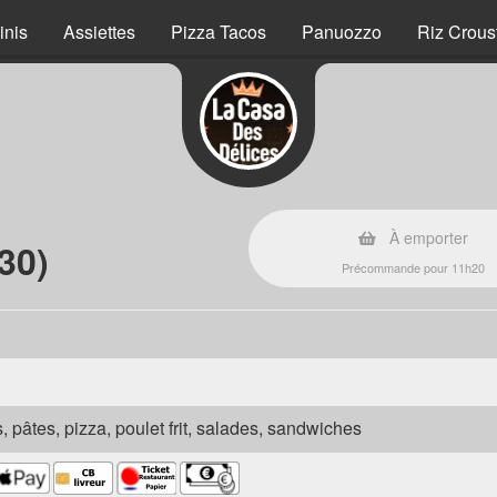
inis
Assiettes
Pizza Tacos
Panuozzo
Riz Crous
À emporter
30)
Précommande pour 11h20
s, pâtes, pizza, poulet frit, salades, sandwiches