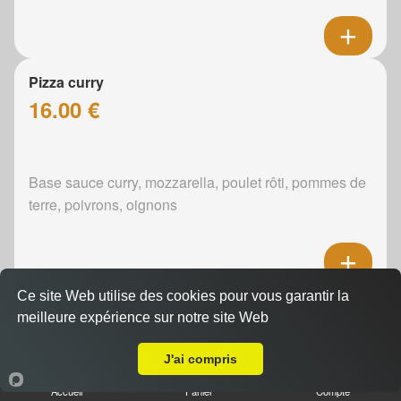
Pizza curry
16.00 €
Base sauce curry, mozzarella, poulet rôti, pommes de
terre, poivrons, oignons
Ce site Web utilise des cookies pour vous garantir la
Pizza boursin
meilleure expérience sur notre site Web
16.00 €
Livraison sur Yvré l'Eveque
J'ai compris
Accueil
Panier
Compte