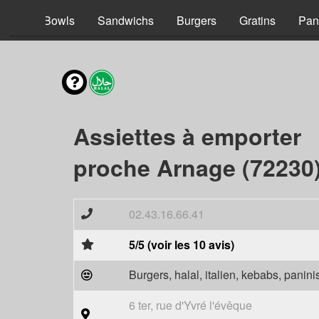
acos
Bowls
Sandwichs
Burgers
Gratins
Pan
Assiettes à emporter
proche Arnage (72230
02.43.16.66.41
5/5 (voir les 10 avis)
Burgers, halal, italien, kebabs, panini
6 ter, rue d'Yvré l'évêque