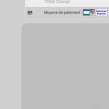
72560 Changé
Moyens de paiement :