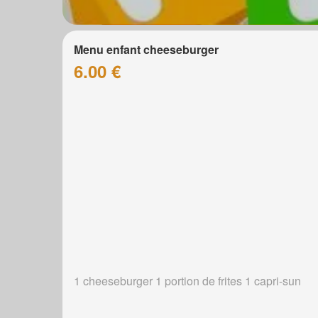
Menu enfant cheeseburger
6.00 €
1 cheeseburger 1 portion de frites 1 capri-sun