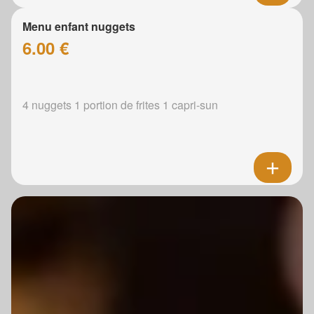
Menu enfant nuggets
6.00 €
4 nuggets 1 portion de frites 1 capri-sun