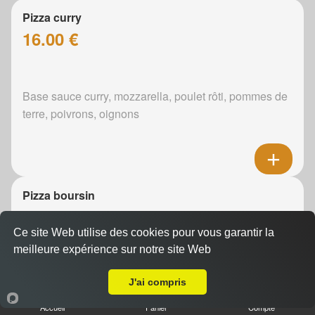
Pizza curry
16.00 €
Base sauce curry, mozzarella, poulet rôti, pommes de
terre, poivrons, oignons
Pizza boursin
16.00 €
Ce site Web utilise des cookies pour vous garantir la
meilleure expérience sur notre site Web
Livraison sur Arnage
Boursin, mozzarella, poulet rôti, pommes de terre,
J'ai compris
oignons
Accueil
Panier
Compte