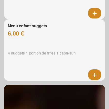
Menu enfant nuggets
6.00 €
4 nuggets 1 portion de frites 1 capri-sun