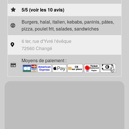
5/5 (voir les 10 avis)
Burgers, halal, italien, kebabs, paninis, pâtes,
pizza, poulet frit, salades, sandwiches
6 ter, rue d'Yvré l'évêque
72560 Changé
Moyens de paiement :