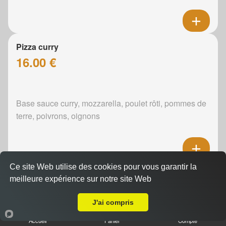
Pizza curry
16.00 €
Base sauce curry, mozzarella, poulet rôti, pommes de
terre, poivrons, oignons
Ce site Web utilise des cookies pour vous garantir la
Pizza boursin
meilleure expérience sur notre site Web
16.00 €
A Emporter sur Arnage
J'ai compris
Accueil
Panier
Compte