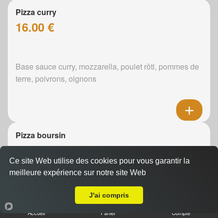
Pizza curry
16.00 €
Base sauce curry, mozzarella, poulet rôti, pommes de
terre, poivrons, oignons
Pizza boursin
16.00 €
Ce site Web utilise des cookies pour vous garantir la
meilleure expérience sur notre site Web
Livraison sur Arnage
Boursin, mozzarella, poulet rôti, pommes de terre,
J'ai compris
oignons
Accueil
Panier
Compte