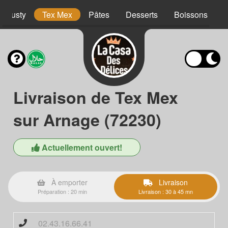
Crousty
Tex Mex
Pâtes
Desserts
Boissons
Livraison de Tex Mex
sur Arnage (72230)
Actuellement ouvert!
À emporter
Livraison
Préparation : 20 min
Livraison : 30 à 45 mn
02.43.16.66.41