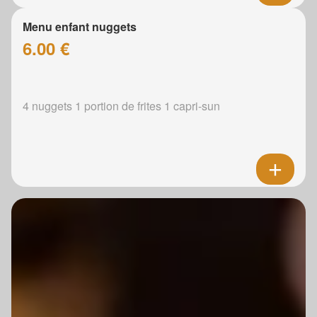
Menu enfant nuggets
6.00 €
4 nuggets 1 portion de frites 1 capri-sun