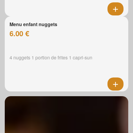
Menu enfant nuggets
6.00 €
4 nuggets 1 portion de frites 1 capri-sun