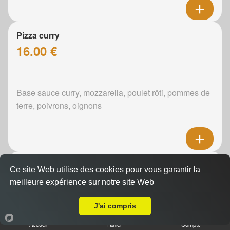
Pizza curry
16.00 €
Base sauce curry, mozzarella, poulet rôti, pommes de
terre, poivrons, oignons
Pizza boursin
Ce site Web utilise des cookies pour vous garantir la
16.00 €
meilleure expérience sur notre site Web
Livraison sur Parigné-l'Évêque
J'ai compris
Boursin, mozzarella, poulet rôti, pommes de terre,
Accueil
Panier
Compte