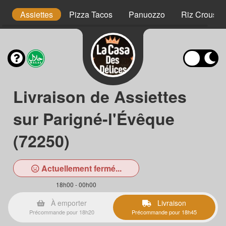
is
Assiettes
Pizza Tacos
Panuozzo
Riz Crousty
Livraison de Assiettes
sur Parigné-l'Évêque
(72250)
Actuellement fermé...
18h00 - 00h00
À emporter
Livraison
Précommande pour 18h20
Précommande pour 18h45