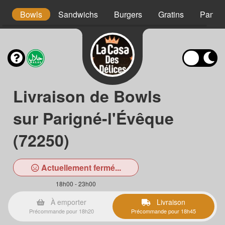
s
Bowls
Sandwichs
Burgers
Gratins
Panini
Livraison de Bowls
sur Parigné-l'Évêque
(72250)
Actuellement fermé...
18h00 - 23h00
À emporter
Livraison
Précommande pour 18h20
Précommande pour 18h45