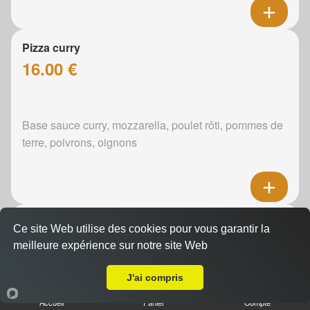
Pizza curry
16.00 €
Base sauce curry, mozzarella, poulet rôti, pommes de
terre, poivrons, oignons
Pizza boursin
Ce site Web utilise des cookies pour vous garantir la
16.00 €
meilleure expérience sur notre site Web
Livraison sur Parigné-l'Évêque
J'ai compris
Boursin, mozzarella, poulet rôti, pommes de terre,
Accueil
Panier
Compte