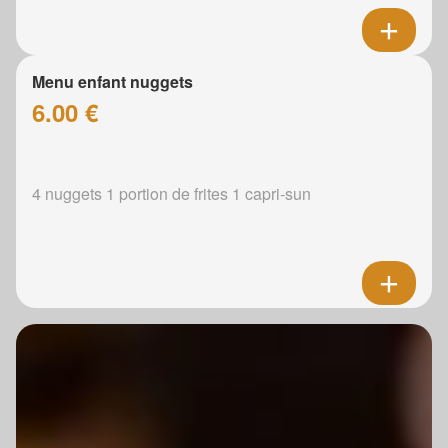
Menu enfant nuggets
6.00 €
4 nuggets 1 portion de frites 1 capri-sun