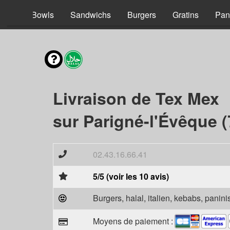
acos
Bowls
Sandwichs
Burgers
Gratins
Pan
Livraison de Tex Mex
sur Parigné-l'Évêque 
02.43.16.66.41
5/5 (voir les 10 avis)
Burgers, halal, italien, kebabs, panini
Moyens de paiement :