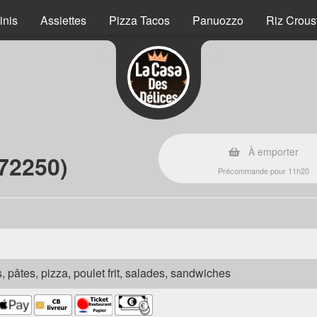
inis
Assiettes
Pizza Tacos
Panuozzo
Riz Crous
À emporter
(72250)
Précommande pour 11h20
s, pâtes, pizza, poulet frit, salades, sandwiches