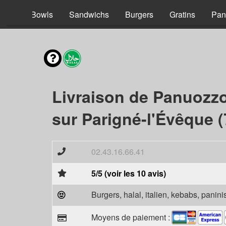
acos
Bowls
Sandwichs
Burgers
Gratins
Pan
Livraison de Panuozz
sur Parigné-l'Évêque 
02.43.16.66.41
5/5 (voir les 10 avis)
Burgers, halal, italien, kebabs, panini
Moyens de paiement :