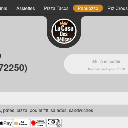
inis
Assiettes
Pizza Tacos
Panuozzo
Riz Crous
o
À emporter
(72250)
Précommande pour 11h20
s, pâtes, pizza, poulet frit, salades, sandwiches